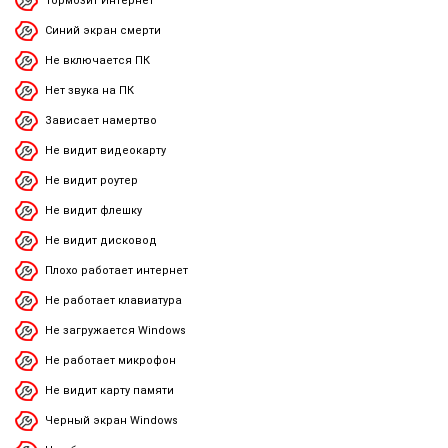
Тормозит Интернет
Синий экран смерти
Не включается ПК
Нет звука на ПК
Зависает намертво
Не видит видеокарту
Не видит роутер
Не видит флешку
Не видит дисковод
Плохо работает интернет
Не работает клавиатура
Не загружается Windows
Не работает микрофон
Не видит карту памяти
Черный экран Windows