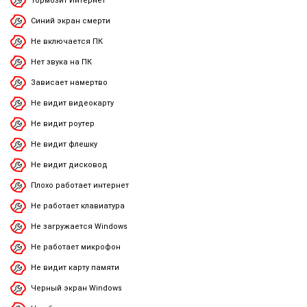
Тормозит Интернет
Синий экран смерти
Не включается ПК
Нет звука на ПК
Зависает намертво
Не видит видеокарту
Не видит роутер
Не видит флешку
Не видит дисковод
Плохо работает интернет
Не работает клавиатура
Не загружается Windows
Не работает микрофон
Не видит карту памяти
Черный экран Windows