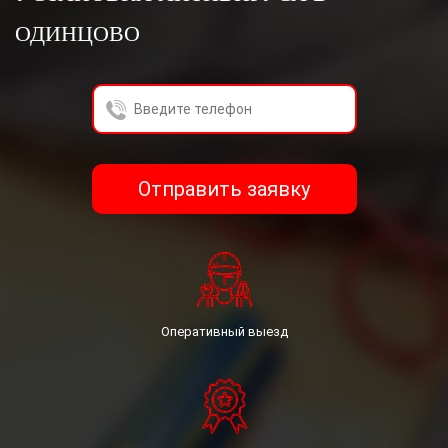
получения услуг расчёта стоимости заказа.
ОДИНЦОВО
Гражданин, принимая настоящее Соглашение,
выражают свою заинтересованность и полное
согласие, что обработка их персональных данных
может включать в себя следующие действия:
сбор, систематизацию, накопление, хранение,
уточнение (обновление, изменение),
использование, уничтожение.
Гражданин гарантирует: информация, им
Отправить заявку
предоставленная, является полной, точной и
достоверной; при предоставлении информации не
нарушается действующее законодательство
Российской Федерации, законные права и
интересы третьих лиц; вся предоставленная
информация заполнена Гражданина в отношении
себя лично.
Оперативный выезд
Федеральный закон «О персональных данных» (№
152-ФЗ).